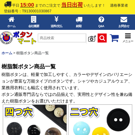
15:00
当日出荷
平日
までのご注文で
いたします！
適格事業者
登録番号：T9130001030867
ホーム
会社概要
送料/支払
納期
Q&A
お問合せ
メニュー
ホーム
>
樹脂ボタン商品一覧
樹脂製ボタン商品一覧
樹脂ボタンは、軽量で加工しやすく、カラーやデザインのバリエーシ
ョンが豊富な万能タイプのボタンです。シャツやカジュアルウェア、
業務用衣料にも幅広く使用されています。
ボタン通販専門店ならではの品揃えで、実用性とデザイン性を兼ね備
えた樹脂ボタンをお選びいただけます。