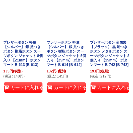
ブレザーボタン 軽量
ブレザーボタン 軽量
ブレザーボタン 金属製
【シルバー】 銀 足つき
【シルバー】 銀 足つき
【ブラック】 黒 足つき
ボタン 樹脂ボタン スー
ボタン 樹脂ボタン スー
ボタン メタルボタン ス
ツボタン ジャケット 8個
ツボタン ジャケット 5個
ーツボタン ジャケット 8
入り 【21mm】 ボタン
入り 【25mm】 ボタン
個入り 【15mm】 ボタ
マート B-613
[
B-613
]
マート B-614
[
B-614
]
ンマート B-742
[
B-742
]
135
円
(税別)
132
円
(税別)
193
円
(税別)
(
税込
:
148
円
)
(
税込
:
145
円
)
(
税込
:
212
円
)
カートに入れる
カートに入れる
カートに入れる