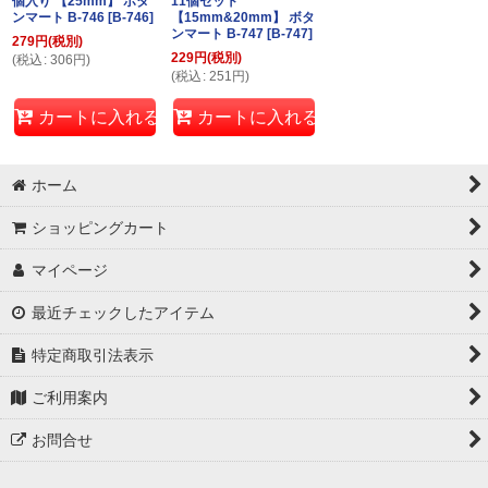
個入り 【25mm】 ボタ
11個セット
ンマート B-746
[
B-746
]
【15mm&20mm】 ボタ
ンマート B-747
[
B-747
]
279
円
(税別)
229
円
(税別)
(
税込
:
306
円
)
(
税込
:
251
円
)
カートに入れる
カートに入れる
ホーム
ショッピングカート
マイページ
最近チェックしたアイテム
特定商取引法表示
ご利用案内
お問合せ