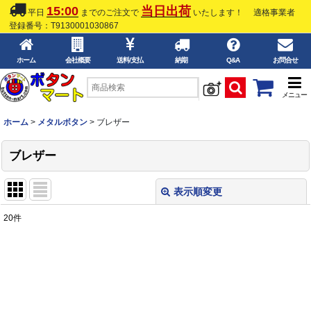
15:00
当日出荷
平日
までのご注文で
いたします！
適格事業者
登録番号：T9130001030867
ホーム
会社概要
送料/支払
納期
Q&A
お問合せ
メニュー
ホーム
>
メタルボタン
>
ブレザー
ブレザー
表示順変更
閉じる
20
件
表示数
:
並び順
:
絞り込む