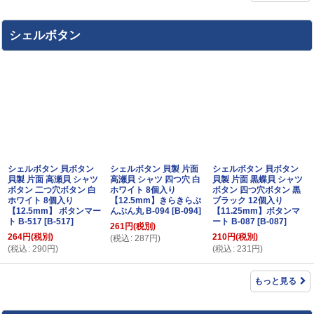
シェルボタン
シェルボタン 貝ボタン
シェルボタン 貝製 片面
シェルボタン 貝ボタン
貝製 片面 高瀬貝 シャツ
高瀬貝 シャツ 四つ穴 白
貝製 片面 黒蝶貝 シャツ
ボタン 二つ穴ボタン 白
ホワイト 8個入り
ボタン 四つ穴ボタン 黒
ホワイト 8個入り
【12.5mm】きらきらぷ
ブラック 12個入り
【12.5mm】 ボタンマー
んぷん丸 B-094
[
B-094
]
【11.25mm】ボタンマ
ト B-517
[
B-517
]
ート B-087
[
B-087
]
261
円
(税別)
264
円
(税別)
210
円
(税別)
(
税込
:
287
円
)
(
税込
:
290
円
)
(
税込
:
231
円
)
もっと見る