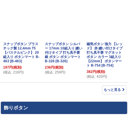
スナップボタン プラス
スナップボタン シルバ
磁気ボタン 強力 【レッ
チック製 12.4mm T5
ー 17mm 10組入り 縫い
ド】 赤 縫い付けタイプ
【パステルピンク】 20
付けタイプ 打ち具不要
打ち具不要 マグネット
組入り ボタンマート B-
銀 ボタン ボタンマート
ボタン カラー 3組入り
463
[
B-463
]
B-326
[
B-326
]
【22mm】 ボタンマー
ト B-754
[
B-754
]
197
円
(税別)
236
円
(税別)
382
円
(税別)
(
税込
:
216
円
)
(
税込
:
259
円
)
(
税込
:
420
円
)
もっと見る
飾りボタン