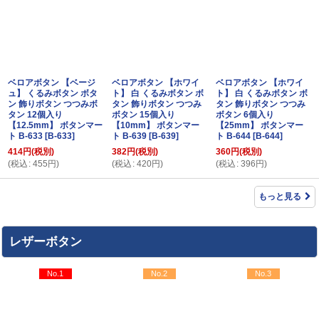
ベロアボタン 【ベージ
ベロアボタン 【ホワイ
ベロアボタン 【ホワイ
ュ】 くるみボタン ボタ
ト】 白 くるみボタン ボ
ト】 白 くるみボタン ボ
ン 飾りボタン つつみボ
タン 飾りボタン つつみ
タン 飾りボタン つつみ
タン 12個入り
ボタン 15個入り
ボタン 6個入り
【12.5mm】 ボタンマー
【10mm】 ボタンマー
【25mm】 ボタンマー
ト B-633
[
B-633
]
ト B-639
[
B-639
]
ト B-644
[
B-644
]
414
円
(税別)
382
円
(税別)
360
円
(税別)
(
税込
:
455
円
)
(
税込
:
420
円
)
(
税込
:
396
円
)
もっと見る
レザーボタン
No.1
No.2
No.3