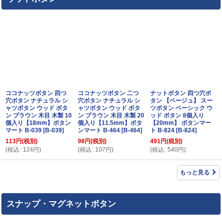
ココナッツボタン 四つ
ココナッツボタン 二つ
ナットボタン 四つ穴ボ
穴ボタン ナチュラル シ
穴ボタン ナチュラル シ
タン 【ベージュ】 スー
ャツボタン ウッド ボタ
ャツボタン ウッド ボタ
ツボタン ベーシック ウ
ン ブラウン 木目 木製 10
ン ブラウン 木目 木製 20
ッド ボタン 8個入り
個入り【18mm】ボタン
個入り【11.5mm】ボタ
【20mm】 ボタンマー
マート B-039
[
B-039
]
ンマート B-464
[
B-464
]
ト B-824
[
B-824
]
113
円
(税別)
98
円
(税別)
491
円
(税別)
(
税込
:
124
円
)
(
税込
:
107
円
)
(
税込
:
540
円
)
もっと見る
スナップ・マグネットボタン