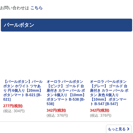
お問い合わせは
こちら
パールボタン
【パールボタン】パール
オーロラ パールボタン
オーロラ パールボタン
ボタン ホワイト ツヤあ
【ピンク】 ゴールド 台
【グレー】 ゴールド 台
り 円 6個入り【20mm】
座付き カラー パール ボ
座付き カラー パール ボ
ボタンマート B-021
[
B-
タン 6個入り 【10mm】
タン 灰色 6個入り
021
]
ボタンマート B-538
[
B-
【10mm】 ボタンマー
538
]
ト B-547
[
B-547
]
277
円
(税別)
342
円
(税別)
342
円
(税別)
(
税込
:
304
円
)
(
税込
:
376
円
)
(
税込
:
376
円
)
もっと見る