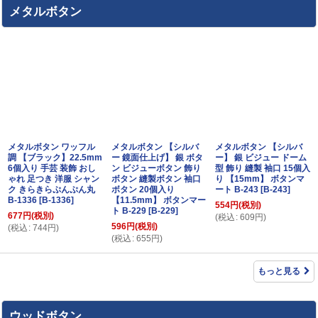
メタルボタン
メタルボタン ワッフル
メタルボタン 【シルバ
メタルボタン 【シルバ
調 【ブラック】22.5mm
ー 鏡面仕上げ】 銀 ボタ
ー】 銀 ビジュー ドーム
6個入り 手芸 装飾 おし
ン ビジューボタン 飾り
型 飾り 縫製 袖口 15個入
ゃれ 足つき 洋服 シャン
ボタン 縫製ボタン 袖口
り 【15mm】 ボタンマ
ク きらきらぷんぷん丸
ボタン 20個入り
ート B-243
[
B-243
]
B-1336
[
B-1336
]
【11.5mm】 ボタンマー
554
円
(税別)
ト B-229
[
B-229
]
677
円
(税別)
(
税込
:
609
円
)
596
円
(税別)
(
税込
:
744
円
)
(
税込
:
655
円
)
もっと見る
ウッドボタン