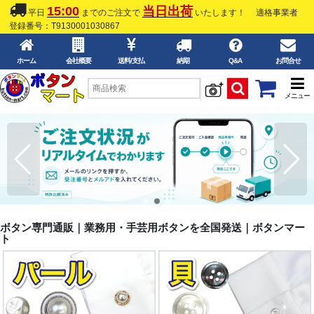
15:00
当日出荷
平日
までのご注文で
いたします！
適格事業者
登録番号：T9130001030867
ホーム
会社概要
送料/支払
納期
Q&A
お問合せ
メニュー
ボタン専門通販｜業務用・手芸用ボタンを全国発送｜ボタンマー
ト