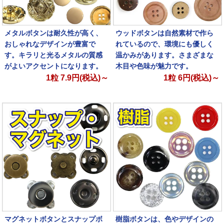
メタルボタンは耐久性が高く、
ウッドボタンは自然素材で作ら
おしゃれなデザインが豊富で
れているので、環境にも優しく
す。キラリと光るメタルの質感
温かみがあります。さまざまな
がよいアクセントになります。
木目や色味が魅力です。
1粒
7.9
円(税込)～
1粒
6
円(税込)～
マグネットボタンとスナップボ
樹脂ボタンは、色やデザインの