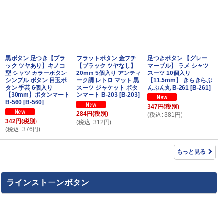
黒ボタン 足つき【ブラ
フラットボタン 金フチ
足つきボタン 【グレー
ック ツヤあり】キノコ
【ブラック ツヤなし】
マーブル】 ラメ シャツ
型 シャツ カラーボタン
20mm 5個入り アンティ
スーツ 10個入り
シンプル ボタン 目玉ボ
ーク調 レトロ マット 黒
【11.5mm】 きらきらぷ
タン 手芸 6個入り
スーツ ジャケット ボタ
んぷん丸 B-261
[
B-261
]
【30mm】ボタンマート
ンマート B-203
[
B-203
]
B-560
[
B-560
]
347
円
(税別)
284
円
(税別)
(
税込
:
381
円
)
342
円
(税別)
(
税込
:
312
円
)
(
税込
:
376
円
)
もっと見る
ラインストーンボタン