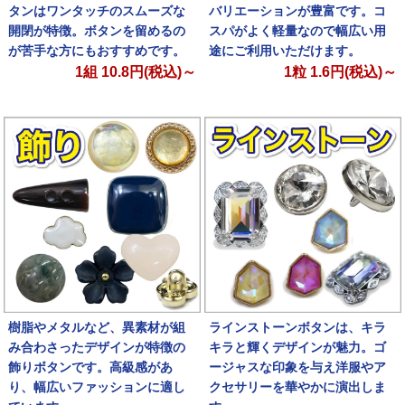
タンはワンタッチのスムーズな
バリエーションが豊富です。コ
開閉が特徴。ボタンを留めるの
スパがよく軽量なので幅広い用
が苦手な方にもおすすめです。
途にご利用いただけます。
1組
10.8
円(税込)～
1粒
1.6
円(税込)～
樹脂やメタルなど、異素材が組
ラインストーンボタンは、キラ
み合わさったデザインが特徴の
キラと輝くデザインが魅力。ゴ
飾りボタンです。高級感があ
ージャスな印象を与え洋服やア
り、幅広いファッションに適し
クセサリーを華やかに演出しま