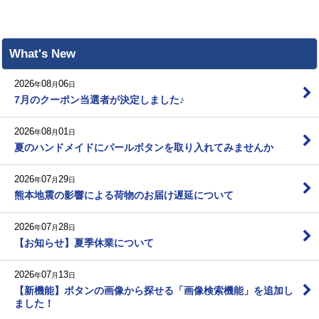
What's New
2026
08
06
年
月
日
7月のクーポン当選者が決定しました♪
2026
08
01
年
月
日
夏のハンドメイドにパールボタンを取り入れてみませんか
2026
07
29
年
月
日
熊本地震の影響による荷物のお届け遅延について
2026
07
28
年
月
日
【お知らせ】夏季休業について
2026
07
13
年
月
日
【新機能】ボタンの画像から探せる「画像検索機能」を追加し
ました！