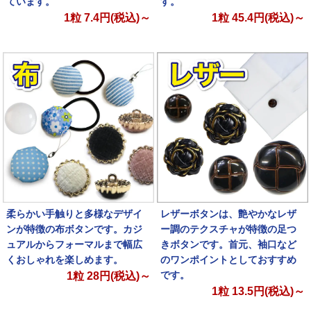
ています。
す。
1粒
7.4
円(税込)～
1粒
45.4
円(税込)～
柔らかい手触りと多様なデザイ
レザーボタンは、艶やかなレザ
ンが特徴の布ボタンです。カジ
ー調のテクスチャが特徴の足つ
ュアルからフォーマルまで幅広
きボタンです。首元、袖口など
くおしゃれを楽しめます。
のワンポイントとしておすすめ
です。
1粒
28
円(税込)～
1粒
13.5
円(税込)～