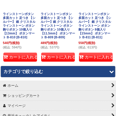
ラインストーンボタン
ラインストーンボタン
ラインストーンボタン
多面カット 足つき 【シ
多面カット 足つき 【シ
多面カット 足つき 【シ
ルバー】 銀 クリスタル
ルバー】銀 クリスタル
ルバー】 銀 クリスタル
ラインストーン ボタン
ラインストーン ボタン
ラインストーン ボタン
飾りボタン 10個入り
飾りボタン 10個入り
飾りボタン 8個入り
【13mm】 ボタンマー
【11.5mm】 ボタンマー
【15mm】 ボタンマー
ト B-810
[
B-810
]
ト B-809
[
B-809
]
ト B-811
[
B-811
]
540
円
(税別)
489
円
(税別)
558
円
(税別)
(
税込
:
594
円
)
(
税込
:
537
円
)
(
税込
:
613
円
)
カートに入れる
カートに入れる
カートに入れる
カテゴリで絞り込む
ホーム
パールボタン
ショッピングカート
シェルボタン
マイページ
メタルボタン
最近チェックしたアイテム