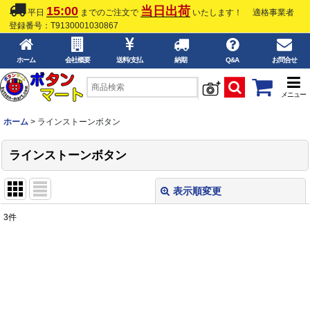
15:00
当日出荷
平日
までのご注文で
いたします！
適格事業者
登録番号：T9130001030867
ホーム
会社概要
送料/支払
納期
Q&A
お問合せ
メニュー
ホーム
>
ラインストーンボタン
ラインストーンボタン
表示順変更
閉じる
3
件
表示数
:
並び順
:
絞り込む