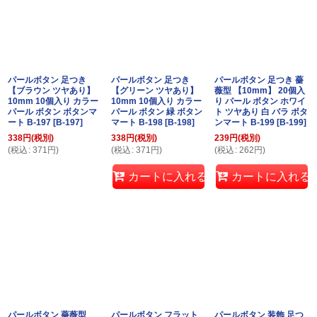
パールボタン 足つき
パールボタン 足つき
パールボタン 足つき 薔
【ブラウン ツヤあり】
【グリーン ツヤあり】
薇型 【10mm】 20個入
10mm 10個入り カラー
10mm 10個入り カラー
り パール ボタン ホワイ
パール ボタン ボタンマ
パール ボタン 緑 ボタン
ト ツヤあり 白 バラ ボタ
ート B-197
[
B-197
]
マート B-198
[
B-198
]
ンマート B-199
[
B-199
]
338
円
(税別)
338
円
(税別)
239
円
(税別)
(
税込
:
371
円
)
(
税込
:
371
円
)
(
税込
:
262
円
)
カートに入れる
カートに入れる
パールボタン 薔薇型
パールボタン フラット
パールボタン 装飾 足つ