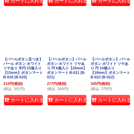
カートに入れる
カートに入れる
カートに入れる
【パールボタン足つき】
【パールボタン】パール
【パールボタン】パール
パール ボタン ホワイト
ボタン ホワイト ツヤあ
ボタン ホワイト ツヤあ
ツヤあり 半円 15個入り
り 円 6個入り【20mm】
り 円 10個入り
【15mm】ボタンマート
ボタンマート B-021
[
B-
【18mm】ボタンマート
B-020
[
B-020
]
021
]
B-022
[
B-022
]
310
円
(税別)
277
円
(税別)
345
円
(税別)
(
税込
:
341
円
)
(
税込
:
304
円
)
(
税込
:
379
円
)
カートに入れる
カートに入れる
カートに入れる