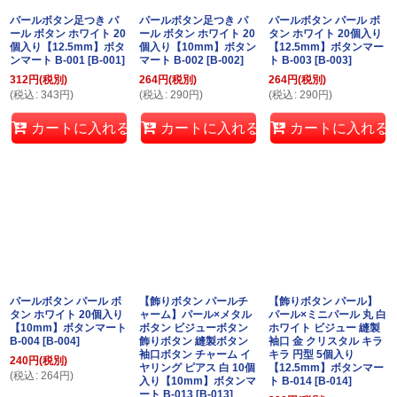
パールボタン足つき パ
パールボタン足つき パ
パールボタン パール ボ
ール ボタン ホワイト 20
ール ボタン ホワイト 20
タン ホワイト 20個入り
個入り【12.5mm】ボタ
個入り【10mm】ボタン
【12.5mm】ボタンマー
ンマート B-001
[
B-001
]
マート B-002
[
B-002
]
ト B-003
[
B-003
]
312
円
(税別)
264
円
(税別)
264
円
(税別)
(
税込
:
343
円
)
(
税込
:
290
円
)
(
税込
:
290
円
)
カートに入れる
カートに入れる
カートに入れる
パールボタン パール ボ
【飾りボタン パールチ
【飾りボタン パール】
タン ホワイト 20個入り
ャーム】パール×メタル
パール×ミニパール 丸 白
【10mm】ボタンマート
ボタン ビジューボタン
ホワイト ビジュー 縫製
B-004
[
B-004
]
飾りボタン 縫製ボタン
袖口 金 クリスタル キラ
袖口ボタン チャーム イ
キラ 円型 5個入り
240
円
(税別)
ヤリング ピアス 白 10個
【12.5mm】ボタンマー
(
税込
:
264
円
)
入り【10mm】ボタンマ
ト B-014
[
B-014
]
ート B-013
[
B-013
]