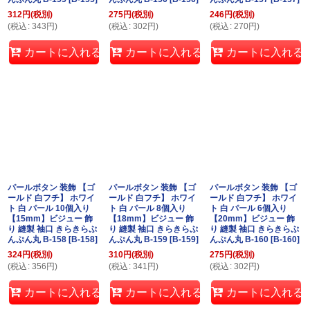
312
円
(税別)
275
円
(税別)
246
円
(税別)
(
税込
:
343
円
)
(
税込
:
302
円
)
(
税込
:
270
円
)
カートに入れる
カートに入れる
カートに入れる
パールボタン 装飾 【ゴ
パールボタン 装飾 【ゴ
パールボタン 装飾 【ゴ
ールド 白フチ】 ホワイ
ールド 白フチ】 ホワイ
ールド 白フチ】 ホワイ
ト 白 パール 10個入り
ト 白 パール 8個入り
ト 白 パール 6個入り
【15mm】ビジュー 飾
【18mm】ビジュー 飾
【20mm】ビジュー 飾
り 縫製 袖口 きらきらぷ
り 縫製 袖口 きらきらぷ
り 縫製 袖口 きらきらぷ
んぷん丸 B-158
[
B-158
]
んぷん丸 B-159
[
B-159
]
んぷん丸 B-160
[
B-160
]
324
円
(税別)
310
円
(税別)
275
円
(税別)
(
税込
:
356
円
)
(
税込
:
341
円
)
(
税込
:
302
円
)
カートに入れる
カートに入れる
カートに入れる