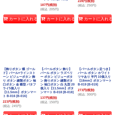
228
円
(税別)
187
円
(税別)
(
税込
:
250
円
)
(
税込
:
205
円
)
カートに入れる
カートに入れる
カートに入れる
【飾りボタン 蝶 ゴール
【パールボタン 飾り】
【パールボタン足つき】
ド】パール×ラインスト
パール ボタン ラズベリ
パール ボタン ホワイト
ーン ビジューボタン 飾
ー ボタン ビジューボタ
ツヤあり 半円 10個入り
り ボタン 縫製ボタン 袖
ン 飾りボタン 縫製ボタ
【18mm】ボタンマート
口ボタン 金 蝶型 バタフ
ン 袖口ボタン 白 丸型 20
B-019
[
B-019
]
ライ5個入り
個入り【11.5mm】ボタ
273
円
(税別)
【11.5mm】ボタンマー
ンマート B-018
[
B-018
]
(
税込
:
300
円
)
ト B-016
[
B-016
]
137
円
(税別)
223
円
(税別)
(
税込
:
150
円
)
(
税込
:
245
円
)