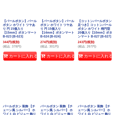
【パールボタン】パール
【パールボタン】パール
【コットンパールボタン
ボタン ホワイト ツヤあ
ボタン ホワイト ツヤあ
足つき】コットンパール
り 円 15個入り
り 円 15個入り
ボタン ホワイト 楕円型
【15mm】ボタンマート
【14mm】ボタンマート
20個入り【10mm】ボタ
B-023
[
B-023
]
B-024
[
B-024
]
ンマート B-027
[
B-027
]
344
円
(税別)
274
円
(税別)
243
円
(税別)
(
税込
:
378
円
)
(
税込
:
301
円
)
(
税込
:
267
円
)
カートに入れる
カートに入れる
カートに入れる
パールボタン 装飾 【チ
パールボタン 装飾 【チ
パールボタン 装飾 【チ
ェーン風 シルバー】 ホ
ェーン風 シルバー】 ホ
ェーン風 シルバー】 ホ
ワイト 白 ビジュー 飾り
ワイト 白 ビジュー 飾り
ワイト 白 ビジュー 飾り