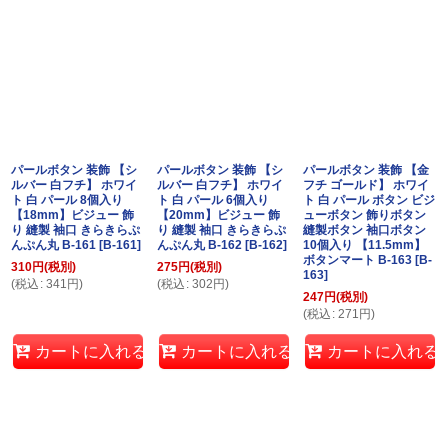
パールボタン 装飾 【シ
パールボタン 装飾 【シ
パールボタン 装飾 【金
ルバー 白フチ】 ホワイ
ルバー 白フチ】 ホワイ
フチ ゴールド】 ホワイ
ト 白 パール 8個入り
ト 白 パール 6個入り
ト 白 パール ボタン ビジ
【18mm】ビジュー 飾
【20mm】ビジュー 飾
ューボタン 飾りボタン
り 縫製 袖口 きらきらぷ
り 縫製 袖口 きらきらぷ
縫製ボタン 袖口ボタン
んぷん丸 B-161
[
B-161
]
んぷん丸 B-162
[
B-162
]
10個入り 【11.5mm】
ボタンマート B-163
[
B-
310
円
(税別)
275
円
(税別)
163
]
(
税込
:
341
円
)
(
税込
:
302
円
)
247
円
(税別)
(
税込
:
271
円
)
カートに入れる
カートに入れる
カートに入れる