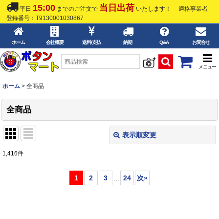
15:00
当日出荷
平日
までのご注文で
いたします！
適格事業者
登録番号：T9130001030867
ホーム
会社概要
送料/支払
納期
Q&A
お問合せ
メニュー
ホーム
>
全商品
全商品
表示順変更
閉じる
1,416
件
表示数
:
1
2
3
...
24
次
»
並び順
:
絞り込む