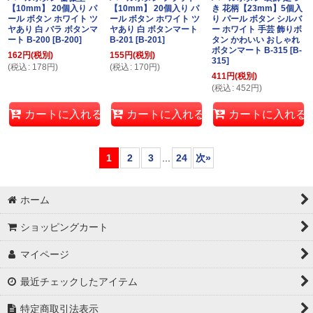
【10mm】 20個入り パ
【10mm】 20個入り パ
き 花柄【23mm】5個入
ール ボタン ホワイト ツ
ール ボタン ホワイト ツ
り パール ボタン シルバ
ヤあり 白 バラ ボタンマ
ヤあり 白 ボタンマート
ー ホワイト 手芸 飾りボ
ート B-200
[
B-200
]
B-201
[
B-201
]
タン かわいい おしゃれ
ボタンマート B-315
[
B-
162
円
(税別)
155
円
(税別)
315
]
(
税込
:
178
円
)
(
税込
:
170
円
)
411
円
(税別)
(
税込
:
452
円
)
カートに入れる
カートに入れる
カートに入れる
1
2
3
...
24
次
»
ホーム
ショッピングカート
マイページ
最近チェックしたアイテム
特定商取引法表示