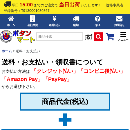
15:00
当日出荷
平日
までのご注文で
いたします！
適格事業者
登録番号：T9130001030867
ホーム
会社概要
送料/支払
納期
Q&A
お問合せ
メニュー
ホーム
>
送料・お支払い
送料・お支払い・領収書について
「
クレジット払い
」「
コンビニ後払い
」
お支払い方法は
「
Amazon Pay
」「
PayPay
」
からお選び下さい。
商品代金(税込)