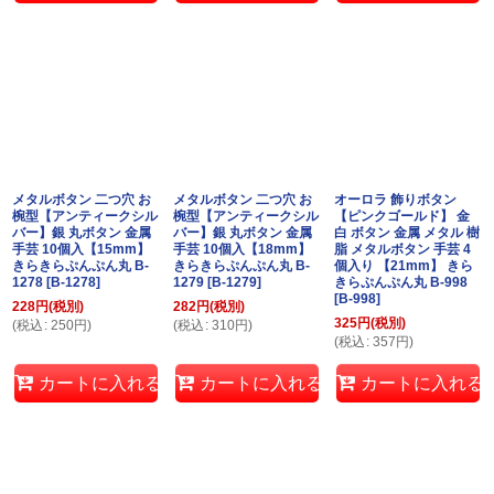
メタルボタン 二つ穴 お
メタルボタン 二つ穴 お
オーロラ 飾りボタン
椀型【アンティークシル
椀型【アンティークシル
【ピンクゴールド】 金
バー】銀 丸ボタン 金属
バー】銀 丸ボタン 金属
白 ボタン 金属 メタル 樹
手芸 10個入【15mm】
手芸 10個入【18mm】
脂 メタルボタン 手芸 4
きらきらぷんぷん丸 B-
きらきらぷんぷん丸 B-
個入り 【21mm】 きら
1278
[
B-1278
]
1279
[
B-1279
]
きらぷんぷん丸 B-998
[
B-998
]
228
円
(税別)
282
円
(税別)
325
円
(税別)
(
税込
:
250
円
)
(
税込
:
310
円
)
(
税込
:
357
円
)
カートに入れる
カートに入れる
カートに入れる