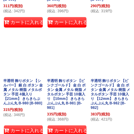
311
円
(税別)
360
円
(税別)
290
円
(税別)
(
税込
:
342
円
)
(
税込
:
396
円
)
(
税込
:
319
円
)
カートに入れる
カートに入れる
半透明 飾りボタン 【シ
半透明 飾りボタン 【ピ
半透明 飾りボタン 【ピ
ルバー】 銀 白 ボタン 金
ンクゴールド】 金 白 ボ
ンクゴールド】 金 白 ボ
属 メタル 樹脂 メタルボ
タン 金属 メタル 樹脂 メ
タン 金属 メタル 樹脂 メ
タン 手芸 4個入り
タルボタン 手芸 10個入
タルボタン 手芸 10個入
【21mm】 きらきらぷ
り 【10mm】 きらきら
り 【12mm】 きらきら
んぷん丸 B-980
[
B-980
]
ぷんぷん丸 B-981
[
B-
ぷんぷん丸 B-982
[
B-
981
]
982
]
315
円
(税別)
335
円
(税別)
383
円
(税別)
(
税込
:
346
円
)
(
税込
:
368
円
)
(
税込
:
421
円
)
カートに入れる
カートに入れる