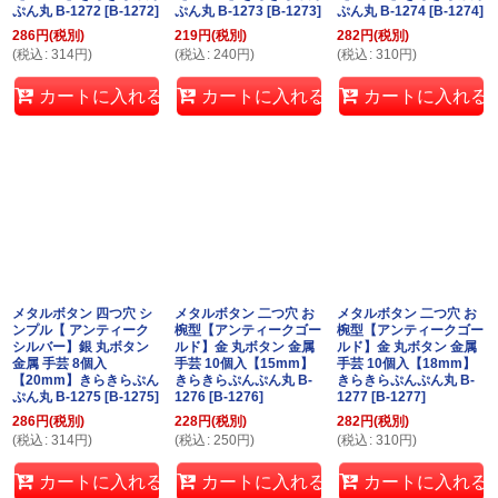
ぷん丸 B-1272
[
B-1272
]
ぷん丸 B-1273
[
B-1273
]
ぷん丸 B-1274
[
B-1274
]
286
円
(税別)
219
円
(税別)
282
円
(税別)
(
税込
:
314
円
)
(
税込
:
240
円
)
(
税込
:
310
円
)
カートに入れる
カートに入れる
カートに入れる
メタルボタン 四つ穴 シ
メタルボタン 二つ穴 お
メタルボタン 二つ穴 お
ンプル【 アンティーク
椀型【アンティークゴー
椀型【アンティークゴー
シルバー】銀 丸ボタン
ルド】金 丸ボタン 金属
ルド】金 丸ボタン 金属
金属 手芸 8個入
手芸 10個入【15mm】
手芸 10個入【18mm】
【20mm】きらきらぷん
きらきらぷんぷん丸 B-
きらきらぷんぷん丸 B-
ぷん丸 B-1275
[
B-1275
]
1276
[
B-1276
]
1277
[
B-1277
]
286
円
(税別)
228
円
(税別)
282
円
(税別)
(
税込
:
314
円
)
(
税込
:
250
円
)
(
税込
:
310
円
)
カートに入れる
カートに入れる
カートに入れる