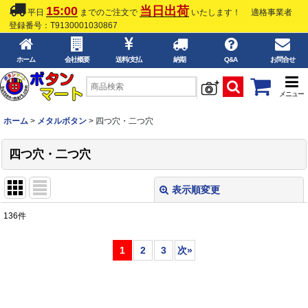
15:00
当日出荷
平日
までのご注文で
いたします！
適格事業者
登録番号：T9130001030867
ホーム
会社概要
送料/支払
納期
Q&A
お問合せ
メニュー
ホーム
>
メタルボタン
>
四つ穴・二つ穴
四つ穴・二つ穴
表示順変更
閉じる
136
件
表示数
:
1
2
3
次
»
並び順
:
絞り込む