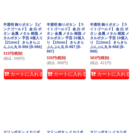
半透明 飾りボタン 【ピ
半透明 飾りボタン 【ラ
半透明 飾りボタン 【ラ
ンクゴールド】 金 白 ボ
イトゴールド】 金 白 ボ
イトゴールド】 金 白 ボ
タン 金属 メタル 樹脂 メ
タン 金属 メタル 樹脂 メ
タン 金属 メタル 樹脂 メ
タルボタン 手芸 4個入り
タルボタン 手芸 10個入
タルボタン 手芸 10個入
【21mm】 きらきらぷ
り 【10mm】 きらきら
り 【12mm】 きらきら
んぷん丸 B-986
[
B-986
]
ぷんぷん丸 B-987
[
B-
ぷんぷん丸 B-988
[
B-
987
]
988
]
315
円
(税別)
335
円
(税別)
383
円
(税別)
(
税込
:
346
円
)
(
税込
:
368
円
)
(
税込
:
421
円
)
カートに入れる
カートに入れる
カートに入れる
マリンボタン イカリボ
マリンボタン イカリボ
マリンボタン イカリボ