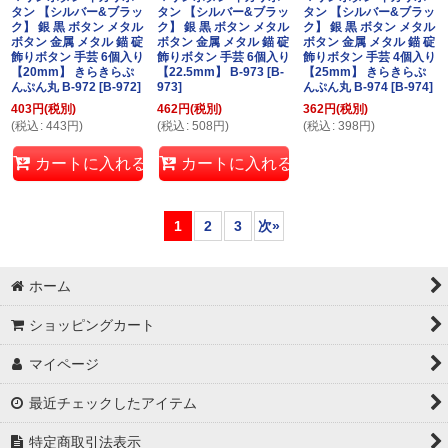
タン 【シルバー&ブラッ
タン 【シルバー&ブラッ
タン 【シルバー&ブラッ
ク】 銀 黒 ボタン メタル
ク】 銀 黒 ボタン メタル
ク】 銀 黒 ボタン メタル
ボタン 金属 メタル 錨 碇
ボタン 金属 メタル 錨 碇
ボタン 金属 メタル 錨 碇
飾りボタン 手芸 6個入り
飾りボタン 手芸 6個入り
飾りボタン 手芸 4個入り
【20mm】 きらきらぷ
【22.5mm】 B-973
[
B-
【25mm】 きらきらぷ
んぷん丸 B-972
[
B-972
]
973
]
んぷん丸 B-974
[
B-974
]
403
円
(税別)
462
円
(税別)
362
円
(税別)
(
税込
:
443
円
)
(
税込
:
508
円
)
(
税込
:
398
円
)
カートに入れる
カートに入れる
1
2
3
次
»
ホーム
ショッピングカート
マイページ
最近チェックしたアイテム
特定商取引法表示