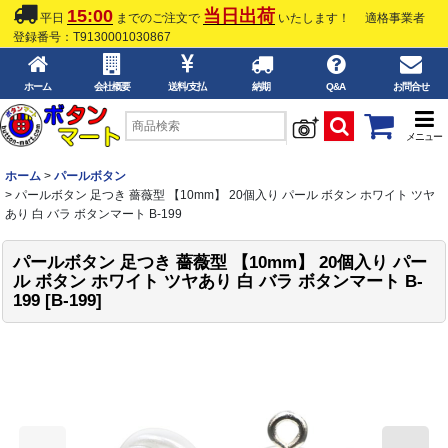
15:00
当日出荷
平日
までのご注文で
いたします！
適格事業者
登録番号：T9130001030867
ホーム
会社概要
送料/支払
納期
Q&A
お問合せ
メニュー
ホーム
>
パールボタン
>
パールボタン 足つき 薔薇型 【10mm】 20個入り パール ボタン ホワイト ツヤ
あり 白 バラ ボタンマート B-199
パールボタン 足つき 薔薇型 【10mm】 20個入り パー
ル ボタン ホワイト ツヤあり 白 バラ ボタンマート B-
199
[
B-199
]