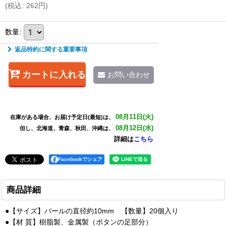
(
税込
:
262
円
)
数量
:
返品特約に関する重要事項
カートに入れる
お問い合わせ
08月11日(火)
在庫がある場合、お届け予定日(最短)は、
08月12日(水)
但し、北海道、青森、秋田、沖縄は、
詳細は
こちら
Facebookでシェア
商品詳細
●【サイズ】パールの直径約10mm 【数量】20個入り
●【材 質】樹脂製、金属製（ボタンの足部分）