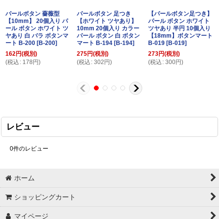
パールボタン 薔薇型
パールボタン 足つき
【パールボタン足つき】
【10mm】 20個入り パ
【ホワイト ツヤあり】
パール ボタン ホワイト
ール ボタン ホワイト ツ
10mm 20個入り カラー
ツヤあり 半円 10個入り
ヤあり 白 バラ ボタンマ
パール ボタン 白 ボタン
【18mm】ボタンマート
ート B-200
[
B-200
]
マート B-194
[
B-194
]
B-019
[
B-019
]
162
円
(税別)
275
円
(税別)
273
円
(税別)
(
税込
:
178
円
)
(
税込
:
302
円
)
(
税込
:
300
円
)
レビュー
0
件のレビュー
ホーム
ショッピングカート
マイページ