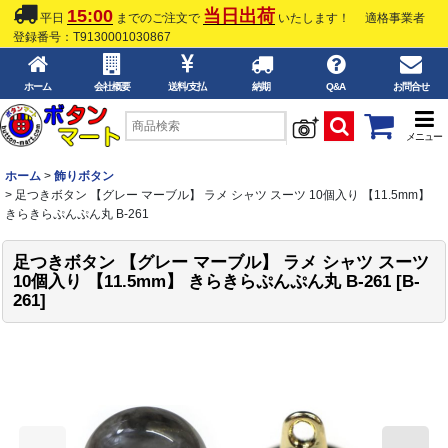
15:00
当日出荷
平日
までのご注文で
いたします！
適格事業者
登録番号：T9130001030867
ホーム
会社概要
送料/支払
納期
Q&A
お問合せ
メニュー
ホーム
>
飾りボタン
>
足つきボタン 【グレー マーブル】 ラメ シャツ スーツ 10個入り 【11.5mm】
きらきらぷんぷん丸 B-261
足つきボタン 【グレー マーブル】 ラメ シャツ スーツ
10個入り 【11.5mm】 きらきらぷんぷん丸 B-261
[
B-
261
]