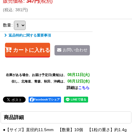
販売価格
:
347
円
(税別)
(
税込
:
381
円
)
数量
:
返品特約に関する重要事項
カートに入れる
お問い合わせ
08月11日(火)
在庫がある場合、お届け予定日(最短)は、
08月12日(水)
但し、北海道、青森、秋田、沖縄は、
詳細は
こちら
Facebookでシェア
商品詳細
●【サイズ】直径約11.5mm 【数量】10個 【1粒の重さ】約1.4g