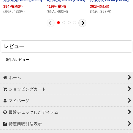
んぷん丸 B-265
[
B-265
]
んぷん丸 B-263
[
B-263
]
んぷん丸 B-264
[
B-264
]
394
円
(税別)
419
円
(税別)
361
円
(税別)
(
税込
:
433
円
)
(
税込
:
460
円
)
(
税込
:
397
円
)
レビュー
0
件のレビュー
ホーム
ショッピングカート
マイページ
最近チェックしたアイテム
特定商取引法表示