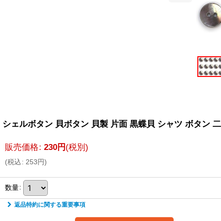
シェルボタン 貝ボタン 貝製 片面 黒蝶貝 シャツ ボタン 二つ
販売価格
:
230
円
(税別)
(
税込
:
253
円
)
数量
:
返品特約に関する重要事項