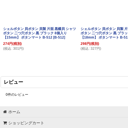
シェルボタン 貝ボタン 貝製 片面 黒蝶貝 シャツ
シェルボタン 貝ボタン 貝製 片
ボタン 二つ穴ボタン 黒 ブラック 8個入り
ボタン 二つ穴ボタン 黒 ブラッ
【15mm】 ボタンマート B-512
[
B-512
]
【18mm】 ボタンマート B-51
274
円
(税別)
298
円
(税別)
(
税込
:
301
円
)
(
税込
:
327
円
)
レビュー
0
件のレビュー
ホーム
ショッピングカート