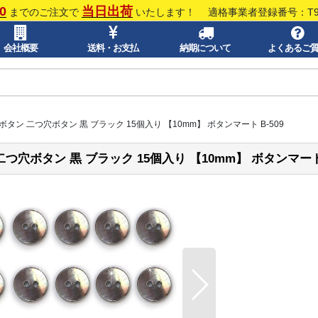
0
当日出荷
までのご注文で
いたします！
適格事業者登録番号：T913
会社概要
送料・お支払
納期について
よくあるご
タン 二つ穴ボタン 黒 ブラック 15個入り 【10mm】 ボタンマート B-509
つ穴ボタン 黒 ブラック 15個入り 【10mm】 ボタンマート 