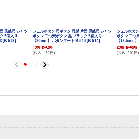
面 黒蝶貝 シャツ
シェルボタン 貝ボタン 貝製 片面 黒蝶貝 シャツ
シェルボタン 
ク 5個入り
ボタン 二つ穴ボタン 黒 ブラック 5個入り
ボタン 二つ穴
3
[
B-513
]
【20mm】 ボタンマート B-514
[
B-514
]
【12.5mm】
439
円
(税別)
238
円
(税別)
(
税込
:
482
円
)
(
税込
:
261
円
)