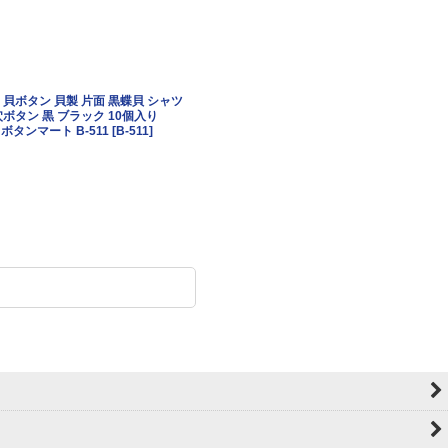
貝ボタン 貝製 片面 黒蝶貝 シャツ
シェルボタン 貝ボタン 貝製 片面 黒蝶貝 シャ
ボタン 黒 ブラック 10個入り
ボタン 四つ穴ボタン 黒 ブラック 15個入り
 ボタンマート B-511
[
B-511
]
【10mm】ボタンマート B-086
[
B-086
]
228
円
(税別)
(
税込
:
250
円
)