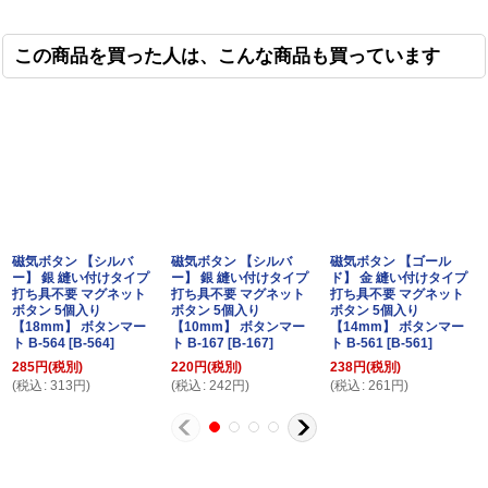
この商品を買った人は、こんな商品も買っています
磁気ボタン 【シルバ
磁気ボタン 【シルバ
磁気ボタン 【ゴール
ー】 銀 縫い付けタイプ
ー】 銀 縫い付けタイプ
ド】 金 縫い付けタイプ
打ち具不要 マグネット
打ち具不要 マグネット
打ち具不要 マグネット
ボタン 5個入り
ボタン 5個入り
ボタン 5個入り
【18mm】 ボタンマー
【10mm】 ボタンマー
【14mm】 ボタンマー
ト B-564
[
B-564
]
ト B-167
[
B-167
]
ト B-561
[
B-561
]
285
円
(税別)
220
円
(税別)
238
円
(税別)
(
税込
:
313
円
)
(
税込
:
242
円
)
(
税込
:
261
円
)