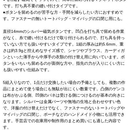
です。打ち具不要の縫い付けタイプです。
●ボタンを留めるのが苦手な方・手間を減らしたい方におすすめで
す。ファスナーの無いトートバッグ・マイバッグの口閉じ用にも。
直径14mmのシルバー磁気ボタンです。凹凸を打ち具で留める作業
がなく、糸で縫い付けるだけで取り付けられるので、打ち具を持っ
ていない方でも扱いやすいタイプです。1組の厚みは約5.6mm、重
さは約3.9gと控えめなサイズ感で、シャツやブラウス、カーディガ
ンといった薄手から中厚手の衣類の付け替え用に向いています。ボ
タンをいちいち留めるのが面倒な方や、指先の力が入りにくい方に
も扱いやすい仕組みです。
5組入りなので、1点だけ交換したい場合の予備としても、複数の作
品にまとめて使う場合にも無駄が出にくい数量です。凸側のゲンコ
は布がかぶる側、凹側のバネは受ける側につけるのが基本の向きに
なります。シルバーは金属パーツや無地の生地と合わせやすい色
で、洋服の付け替えだけでなく、ファスナーのないトートバッグや
マイバッグの口閉じ、ポーチなどのハンドメイド小物にも活用でき
ます。手芸店での在庫用や制作用のまとめ買いにも適した内容で
す。