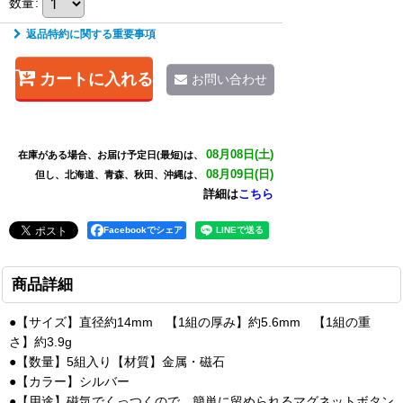
数量
:
返品特約に関する重要事項
カートに入れる
お問い合わせ
08月08日(土)
在庫がある場合、お届け予定日(最短)は、
08月09日(日)
但し、北海道、青森、秋田、沖縄は、
詳細は
こちら
Facebookでシェア
商品詳細
●【サイズ】直径約14mm 【1組の厚み】約5.6mm 【1組の重
さ】約3.9g
●【数量】5組入り【材質】金属・磁石
●【カラー】シルバー
●【用途】磁気でくっつくので、簡単に留められるマグネットボタン