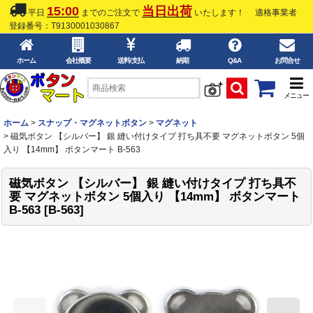
15:00
当日出荷
平日
までのご注文で
いたします！
適格事業者
登録番号：T9130001030867
ホーム
会社概要
送料/支払
納期
Q&A
お問合せ
メニュー
ホーム
>
スナップ・マグネットボタン
>
マグネット
>
磁気ボタン 【シルバー】 銀 縫い付けタイプ 打ち具不要 マグネットボタン 5個
入り 【14mm】 ボタンマート B-563
磁気ボタン 【シルバー】 銀 縫い付けタイプ 打ち具不
要 マグネットボタン 5個入り 【14mm】 ボタンマート
B-563
[
B-563
]