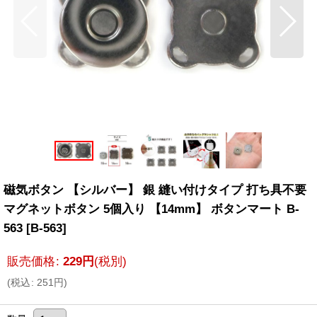
磁気ボタン 【シルバー】 銀 縫い付けタイプ 打ち具不要
マグネットボタン 5個入り 【14mm】 ボタンマート B-
563
[
B-563
]
販売価格
:
229
円
(税別)
(
税込
:
251
円
)