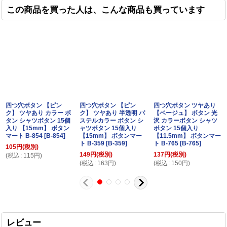
この商品を買った人は、こんな商品も買っています
四つ穴ボタン 【ピン
四つ穴ボタン 【ピン
四つ穴ボタン ツヤあり
ク】 ツヤあり カラー ボ
ク】 ツヤあり 半透明 パ
【ベージュ】 ボタン 光
タン シャツボタン 15個
ステルカラー ボタン シ
沢 カラーボタン シャツ
入り 【15mm】 ボタン
ャツボタン 15個入り
ボタン 15個入り
マート B-854
[
B-854
]
【15mm】 ボタンマー
【11.5mm】 ボタンマー
ト B-359
[
B-359
]
ト B-765
[
B-765
]
105
円
(税別)
149
円
(税別)
137
円
(税別)
(
税込
:
115
円
)
(
税込
:
163
円
)
(
税込
:
150
円
)
レビュー