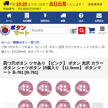
15:00
当日出荷
平日
までのご注文で
いたします！
適格事業者
登録番号：T9130001030867
ホーム
会社概要
送料/支払
納期
Q&A
お問合せ
メニュー
ホーム
>
樹脂ボタン
>
四つ穴
>
四つ穴ボタン ツヤあり 【ピンク】 ボタン 光沢 カラーボタン シャツボタン 15
個入り 【11.5mm】 ボタンマート B-761
四つ穴ボタン ツヤあり 【ピンク】 ボタン 光沢 カラー
ボタン シャツボタン 15個入り 【11.5mm】 ボタンマ
ート B-761
[
B-761
]