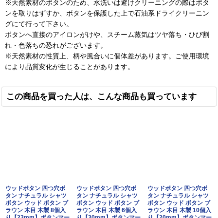
※天然素材のボタンのため、水洗いは避けクリーニングの際はボタ
ンを取りはずすか、ボタンを保護した上で石油系ドライクリーニン
グにて行って下さい。
ボタンへ直接のアイロンがけや、スチーム蒸気はツヤ落ち・ひび割
れ・色落ちの恐れがございます。
※天然素材の性質上、柄や風合いに個体差があります。ご使用環境
により品質変化が生じることがあります。
この商品を買った人は、こんな商品も買っています
ウッドボタン 四つ穴ボ
ウッドボタン 四つ穴ボ
ウッドボタン 四つ穴ボ
タン ナチュラル シャツ
タン ナチュラル シャツ
タン ナチュラル シャツ
ボタン ウッド ボタン ブ
ボタン ウッド ボタン ブ
ボタン ウッド ボタン ブ
ラウン 木目 木製 8個入
ラウン 木目 木製 6個入
ラウン 木目 木製 10個入
り【23mm】ボタンマー
り【30mm】ボタンマー
り【20mm】ボタンマー