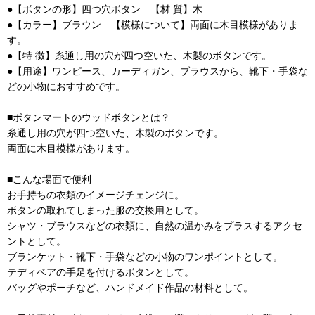
●【ボタンの形】四つ穴ボタン 【材 質】木
●【カラー】ブラウン 【模様について】両面に木目模様がありま
す。
●【特 徴】糸通し用の穴が四つ空いた、木製のボタンです。
●【用途】ワンピース、カーディガン、ブラウスから、靴下・手袋な
どの小物におすすめです。
■ボタンマートのウッドボタンとは？
糸通し用の穴が四つ空いた、木製のボタンです。
両面に木目模様があります。
■こんな場面で便利
お手持ちの衣類のイメージチェンジに。
ボタンの取れてしまった服の交換用として。
シャツ・ブラウスなどの衣類に、自然の温かみをプラスするアクセ
ントとして。
ブランケット・靴下・手袋などの小物のワンポイントとして。
テディベアの手足を付けるボタンとして。
バッグやポーチなど、ハンドメイド作品の材料として。