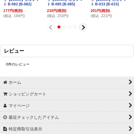
ト B-082
[
B-082
]
ト B-085
[
B-085
]
ト B-033
[
B-033
]
177
円
(税別)
230
円
(税別)
201
円
(税別)
(
税込
:
194
円
)
(
税込
:
253
円
)
(
税込
:
221
円
)
レビュー
0
件のレビュー
ホーム
ショッピングカート
マイページ
最近チェックしたアイテム
特定商取引法表示