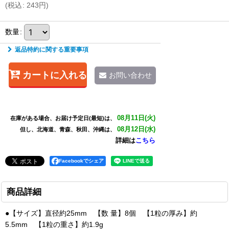
(
税込
:
243
円
)
数量
:
返品特約に関する重要事項
カートに入れる
お問い合わせ
08月11日(火)
在庫がある場合、お届け予定日(最短)は、
08月12日(水)
但し、北海道、青森、秋田、沖縄は、
詳細は
こちら
Facebookでシェア
商品詳細
●【サイズ】直径約25mm 【数 量】8個 【1粒の厚み】約
5.5mm 【1粒の重さ】約1.9g