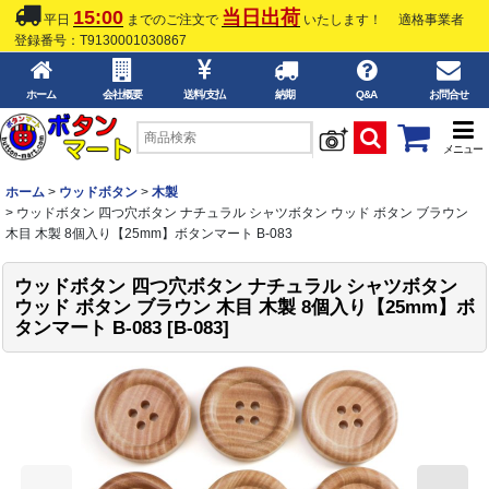
15:00
当日出荷
平日
までのご注文で
いたします！
適格事業者
登録番号：T9130001030867
ホーム
会社概要
送料/支払
納期
Q&A
お問合せ
メニュー
ホーム
>
ウッドボタン
>
木製
>
ウッドボタン 四つ穴ボタン ナチュラル シャツボタン ウッド ボタン ブラウン
木目 木製 8個入り【25mm】ボタンマート B-083
ウッドボタン 四つ穴ボタン ナチュラル シャツボタン
ウッド ボタン ブラウン 木目 木製 8個入り【25mm】ボ
タンマート B-083
[
B-083
]