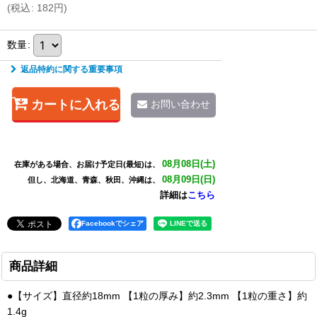
(
税込
:
182
円
)
数量
:
返品特約に関する重要事項
カートに入れる
お問い合わせ
08月08日(土)
在庫がある場合、お届け予定日(最短)は、
08月09日(日)
但し、北海道、青森、秋田、沖縄は、
詳細は
こちら
Facebookでシェア
商品詳細
●【サイズ】直径約18mm 【1粒の厚み】約2.3mm 【1粒の重さ】約
1.4g