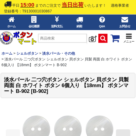
15:00
当日出荷
平日
までのご注文で
いたします！
適格事業者
登録番号：T9130001030867
ホーム
会社概要
送料/支払
納期
Q&A
お問合せ
メニュー
ホーム
>
シェルボタン
>
淡水パール・その他
>
淡水パール 二つ穴ボタン シェルボタン 貝ボタン 貝製 両面 白 ホワイト ボタン
6個入り 【18mm】 ボタンマート B-902
淡水パール 二つ穴ボタン シェルボタン 貝ボタン 貝製
両面 白 ホワイト ボタン 6個入り 【18mm】 ボタンマ
ート B-902
[
B-902
]