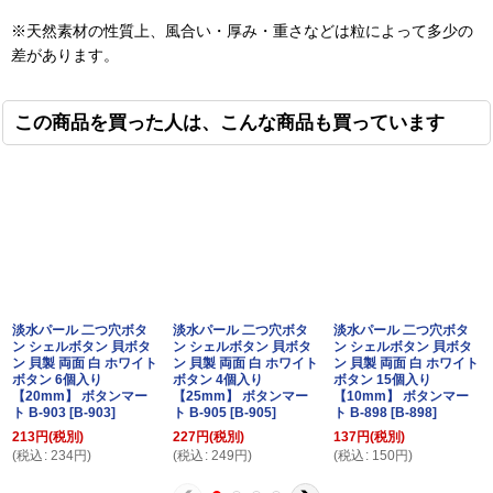
※天然素材の性質上、風合い・厚み・重さなどは粒によって多少の
差があります。
この商品を買った人は、こんな商品も買っています
淡水パール 二つ穴ボタ
淡水パール 二つ穴ボタ
淡水パール 二つ穴ボタ
ン シェルボタン 貝ボタ
ン シェルボタン 貝ボタ
ン シェルボタン 貝ボタ
ン 貝製 両面 白 ホワイト
ン 貝製 両面 白 ホワイト
ン 貝製 両面 白 ホワイト
ボタン 6個入り
ボタン 4個入り
ボタン 15個入り
【20mm】 ボタンマー
【25mm】 ボタンマー
【10mm】 ボタンマー
ト B-903
[
B-903
]
ト B-905
[
B-905
]
ト B-898
[
B-898
]
213
円
(税別)
227
円
(税別)
137
円
(税別)
(
税込
:
234
円
)
(
税込
:
249
円
)
(
税込
:
150
円
)