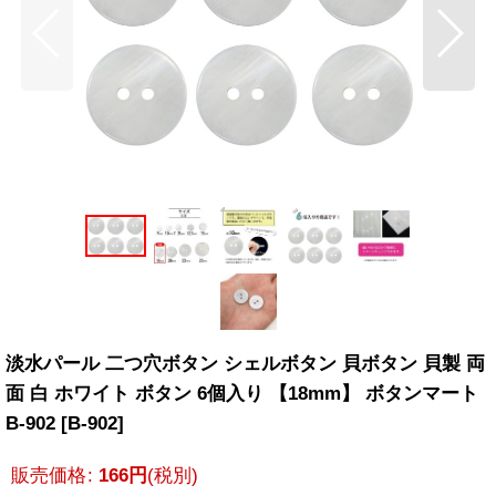
淡水パール 二つ穴ボタン シェルボタン 貝ボタン 貝製 両
面 白 ホワイト ボタン 6個入り 【18mm】 ボタンマート
B-902
[
B-902
]
販売価格
:
166
円
(税別)