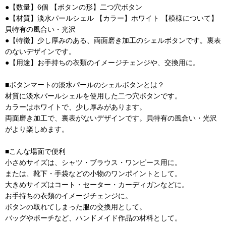
●【数量】6個 【ボタンの形】二つ穴ボタン
●【材質】淡水パールシェル 【カラー】ホワイト 【模様について】
貝特有の風合い・光沢
●【特徴】少し厚みのある、両面磨き加工のシェルボタンです。裏表
のないデザインです。
●【用途】お手持ちの衣類のイメージチェンジや、交換用に。
■ボタンマートの淡水パールのシェルボタンとは？
材質に淡水パールシェルを使用した二つ穴ボタンです。
カラーはホワイトで、少し厚みがあります。
両面磨き加工で、裏表がないデザインです。貝特有の風合い・光沢
がより楽しめます。
■こんな場面で便利
小さめサイズは、シャツ・ブラウス・ワンピース用に。
または、靴下・手袋などの小物のワンポイントとして。
大きめサイズはコート・セーター・カーディガンなどに。
お手持ちの衣類のイメージチェンジに。
ボタンの取れてしまった服の交換用として。
バッグやポーチなど、ハンドメイド作品の材料として。