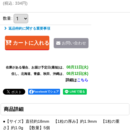
(
税込
:
334
円
)
数量
:
返品特約に関する重要事項
カートに入れる
お問い合わせ
08月11日(火)
在庫がある場合、お届け予定日(最短)は、
08月12日(水)
但し、北海道、青森、秋田、沖縄は、
詳細は
こちら
Facebookでシェア
商品詳細
●【サイズ】直径約18mm 【1粒の厚み】約1.9mm 【1粒の重
さ】約1.0g 【数量】5個