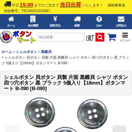
15:00
当日出荷
平日
までのご注文で
いたします！
適格事業者
登録番号：T9130001030867
ホーム
会社概要
送料/支払
納期
Q&A
お問合せ
メニュー
ホーム
>
シェルボタン
>
黒蝶貝
>
シェルボタン 貝ボタン 貝製 片面 黒蝶貝 シャツ ボタン 四つ穴ボタン 黒 ブラッ
ク 5個入り【18mm】ボタンマート B-090
シェルボタン 貝ボタン 貝製 片面 黒蝶貝 シャツ ボタン
四つ穴ボタン 黒 ブラック 5個入り【18mm】ボタンマ
ート B-090
[
B-090
]