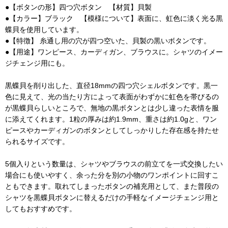
●【ボタンの形】四つ穴ボタン 【材質】貝製
●【カラー】ブラック 【模様について】表面に、虹色に淡く光る黒
蝶貝を使用しています。
●【特徴】 糸通し用の穴が四つ空いた、貝製の黒いボタンです。
●【用途】ワンピース、カーディガン、ブラウスに。シャツのイメー
ジチェンジ用にも。
黒蝶貝を削り出した、直径18mmの四つ穴シェルボタンです。黒一
色に見えて、光の当たり方によって表面がわずかに虹色を帯びるの
が黒蝶貝らしいところで、無地の黒ボタンとは少し違った表情を服
に添えてくれます。1粒の厚みは約1.9mm、重さは約1.0gと、ワン
ピースやカーディガンのボタンとしてしっかりした存在感を持たせ
られるサイズです。
5個入りという数量は、シャツやブラウスの前立てを一式交換したい
場合にも使いやすく、余った分を別の小物のワンポイントに回すこ
ともできます。取れてしまったボタンの補充用として、また普段の
シャツを黒蝶貝ボタンに替えるだけの手軽なイメージチェンジ用と
してもおすすめです。