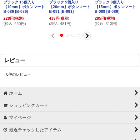
ブラック 15個入り
ブラック 5個入り
ブラック 8個入り
【10mm】ボタンマート
【20mm】ボタンマート
【15mm】ボタンマート
B-086
[
B-086
]
B-091
[
B-091
]
B-089
[
B-089
]
228
円
(税別)
438
円
(税別)
285
円
(税別)
(
税込
:
250
円
)
(
税込
:
481
円
)
(
税込
:
313
円
)
レビュー
0
件のレビュー
ホーム
ショッピングカート
マイページ
最近チェックしたアイテム