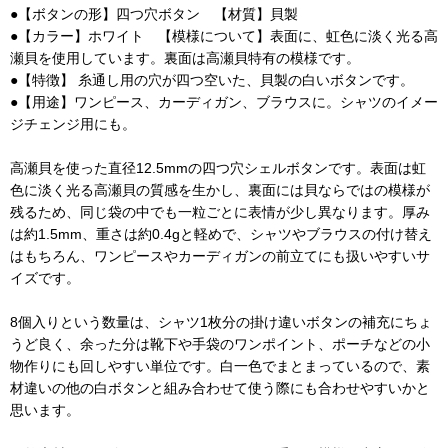
●【ボタンの形】四つ穴ボタン 【材質】貝製
●【カラー】ホワイト 【模様について】表面に、虹色に淡く光る高
瀬貝を使用しています。裏面は高瀬貝特有の模様です。
●【特徴】 糸通し用の穴が四つ空いた、貝製の白いボタンです。
●【用途】ワンピース、カーディガン、ブラウスに。シャツのイメー
ジチェンジ用にも。
高瀬貝を使った直径12.5mmの四つ穴シェルボタンです。表面は虹
色に淡く光る高瀬貝の質感を生かし、裏面には貝ならではの模様が
残るため、同じ袋の中でも一粒ごとに表情が少し異なります。厚み
は約1.5mm、重さは約0.4gと軽めで、シャツやブラウスの付け替え
はもちろん、ワンピースやカーディガンの前立てにも扱いやすいサ
イズです。
8個入りという数量は、シャツ1枚分の掛け違いボタンの補充にちょ
うど良く、余った分は靴下や手袋のワンポイント、ポーチなどの小
物作りにも回しやすい単位です。白一色でまとまっているので、素
材違いの他の白ボタンと組み合わせて使う際にも合わせやすいかと
思います。