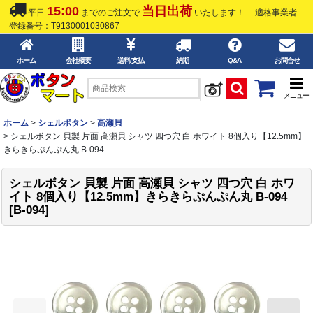
15:00
当日出荷
平日
までのご注文で
いたします！
適格事業者
登録番号：T9130001030867
ホーム
会社概要
送料/支払
納期
Q&A
お問合せ
メニュー
ホーム
>
シェルボタン
>
高瀬貝
>
シェルボタン 貝製 片面 高瀬貝 シャツ 四つ穴 白 ホワイト 8個入り【12.5mm】
きらきらぷんぷん丸 B-094
シェルボタン 貝製 片面 高瀬貝 シャツ 四つ穴 白 ホワ
イト 8個入り【12.5mm】きらきらぷんぷん丸 B-094
[
B-094
]