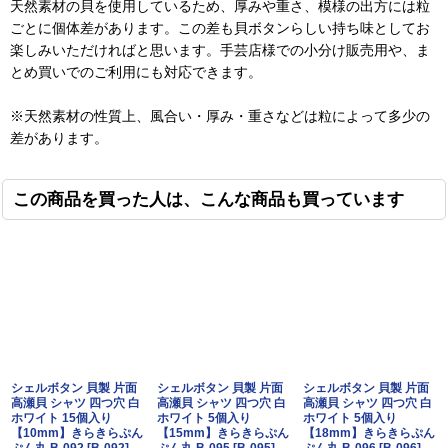
天然素材の貝を使用しているため、厚みや重さ、模様の出方には粒
ごとに個体差があります。この差も貝ボタンらしい持ち味としてお
楽しみいただければと思います。手芸店様での小分け販売用や、ま
とめ買いでのご利用にも対応できます。
※天然素材の性質上、風合い・厚み・重さなどは粒によって多少の
差があります。
この商品を買った人は、こんな商品も買っています
シェルボタン 貝製 片面
シェルボタン 貝製 片面
シェルボタン 貝製 片面
高瀬貝 シャツ 四つ穴 白
高瀬貝 シャツ 四つ穴 白
高瀬貝 シャツ 四つ穴 白
ホワイト 15個入り
ホワイト 5個入り
ホワイト 5個入り
【10mm】きらきらぷん
【15mm】きらきらぷん
【18mm】きらきらぷん
ぷん丸 B-092
[
B-092
]
ぷん丸 B-095
[
B-095
]
ぷん丸 B-096
[
B-096
]