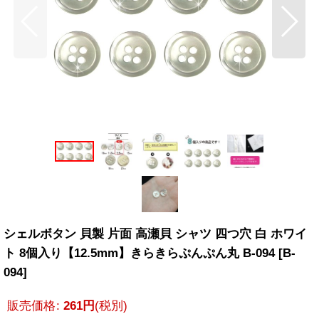
シェルボタン 貝製 片面 高瀬貝 シャツ 四つ穴 白 ホワイ
ト 8個入り【12.5mm】きらきらぷんぷん丸 B-094
[
B-
094
]
販売価格
:
261
円
(税別)